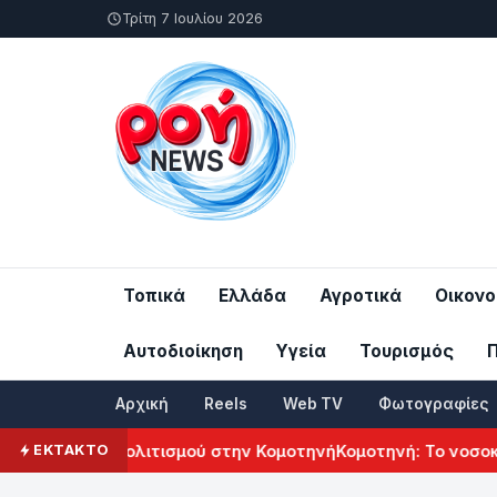
Τρίτη 7 Ιουλίου 2026
Τοπικά
Ελλάδα
Αγροτικά
Οικονο
Αυτοδιοίκηση
Υγεία
Τουρισμός
Αρχική
Reels
Web TV
Φωτογραφίες
ρμενικού Πολιτισμού στην Κομοτηνή
Κομοτηνή: Το νοσοκομείο
ΕΚΤΑΚΤΟ