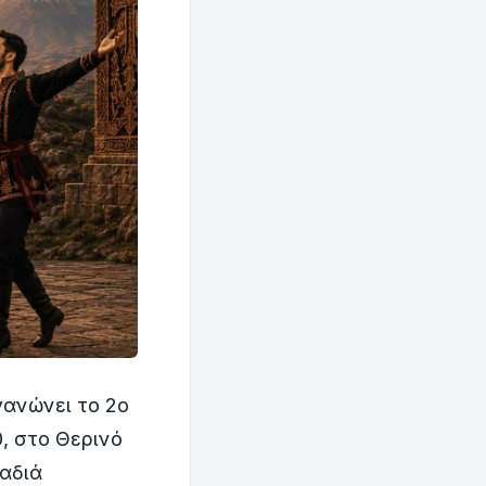
γανώνει το 2ο
0, στο Θερινό
ραδιά