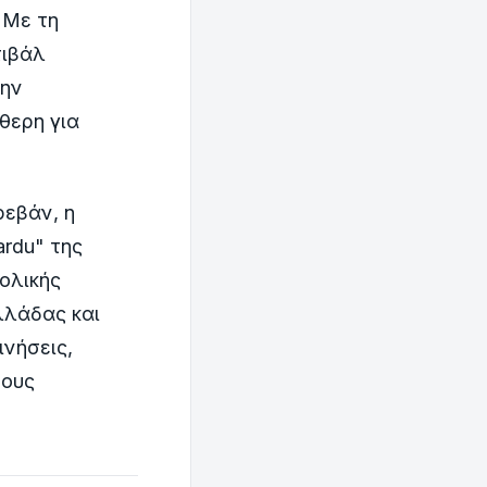
 Με τη
τιβάλ
την
θερη για
ρεβάν, η
ardu" της
ολικής
λλάδας και
ινήσεις,
τους