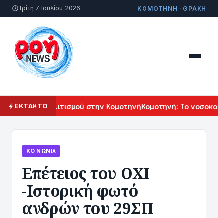
Τρίτη 7 Ιουλίου 2026
ΚΟΜΟΤΗΝΗ · ΘΡΑΚΗ
 Αρμενικού Πολιτισμού στην Κομοτηνή
Κομοτηνή: Το νοσοκομε
ΕΚΤΑΚΤΟ
ΚΟΙΝΩΝΊΑ
Επέτειος του ΟΧΙ
-Ιστορική φωτό
ανδρών του 29ΣΠ