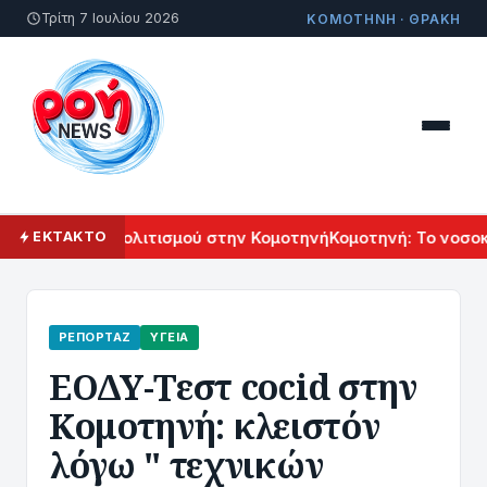
Τρίτη 7 Ιουλίου 2026
ΚΟΜΟΤΗΝΗ · ΘΡΑΚΗ
λ Αρμενικού Πολιτισμού στην Κομοτηνή
Κομοτηνή: Το νοσοκο
ΕΚΤΑΚΤΟ
ΡΕΠΟΡΤΆΖ
ΥΓΕΊΑ
ΕΟΔΥ-Τεστ cocid στην
Κομοτηνή: κλειστόν
λόγω " τεχνικών