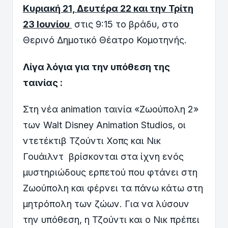
Κυριακή 21, Δευτέρα 22 και την Τρίτη
23 Ιουνίου
στις 9:15 το βράδυ, στο
Θερινό Δημοτικό Θέατρο Κομοτηνής.
Λίγα λόγια για την υπόθεση της
ταινίας :
Στη νέα animation ταινία «Ζωούπολη 2»
των Walt Disney Animation Studios, οι
ντετέκτιβ Τζούντι Χοπς και Νικ
Γουάιλντ βρίσκονται στα ίχνη ενός
μυστηριώδους ερπετού που φτάνει στη
Ζωούπολη και φέρνει τα πάνω κάτω στη
μητρόπολη των ζώων. Για να λύσουν
την υπόθεση, η Τζούντι και ο Νικ πρέπει