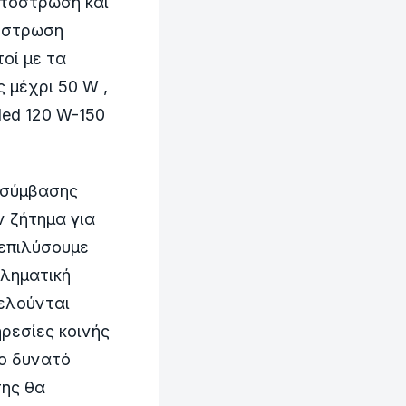
ντόστρωση και
όστρωση
οί με τα
 μέχρι 50 W ,
 led 120 W-150
 σύμβασης
ν ζήτημα για
 επιλύσουμε
βληματική
ελούνται
ρεσίες κοινής
ο δυνατό
σης θα