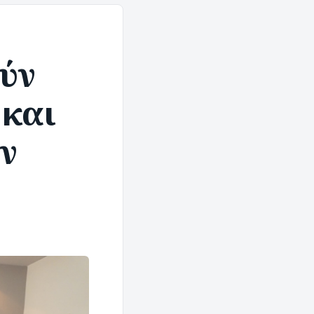
ύν
και
ν