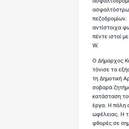
ασφαλτοδρόμω
ασφαλτόστρωσ
πεζοδρομίων. 
αντίστοιχα φω
πέντε ιστοί με
W.
Ο Δήμαρχος Κ
τόνισε τα εξή
τη Δημοτική Α
σοβαρά ζητήμα
κατάσταση του
έργα. Η πόλη
ωφέλειας. Η 
φθορές σε ση