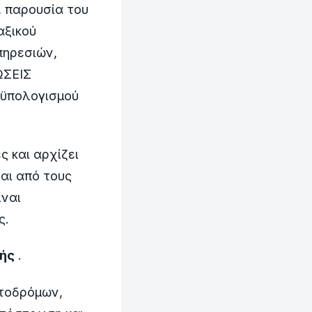
 παρουσία του
αξικού
πηρεσιών,
ΩΣΕΙΣ
ϋπολογισμού
ς και αρχίζει
αι από τους
ίναι
ς.
νής
.
ντοδρόμων,