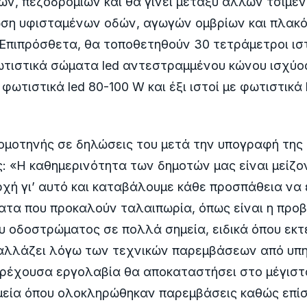
ν, πεζοδρομίων και θα γίνει μεταξύ άλλων τσιμε
η υφισταμένων οδών, αγωγών ομβρίων και πλακ
Επιπρόσθετα, θα τοποθετηθούν 30 τετράμετροι ιστ
τιστικά σώματα led αντεστραμμένου κώνου ισχύος
 φωτιστικά led 80-100 W και έξι ιστοί με φωτιστικά
ομοτηνής σε δηλώσεις του μετά την υπογραφή της
ς: «Η καθημερινότητα των δημοτών μας είναι μείζο
ρχή γι’ αυτό και καταβάλουμε κάθε προσπάθεια να
τα που προκαλούν ταλαιπωρία, όπως είναι η προ
 οδοστρώματος σε πολλά σημεία, ειδικά όπου εκτ
 αλλάζει λόγω των τεχνικών παρεμβάσεων από υπη
τρέχουσα εργολαβία θα αποκαταστήσει στο μέγιστ
μεία όπου ολοκληρώθηκαν παρεμβάσεις καθώς επί