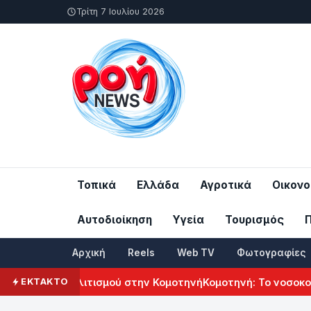
Τρίτη 7 Ιουλίου 2026
Τοπικά
Ελλάδα
Αγροτικά
Οικονο
Αυτοδιοίκηση
Υγεία
Τουρισμός
Αρχική
Reels
Web TV
Φωτογραφίες
νικού Πολιτισμού στην Κομοτηνή
Κομοτηνή: Το νοσοκομείο τ
ΕΚΤΑΚΤΟ