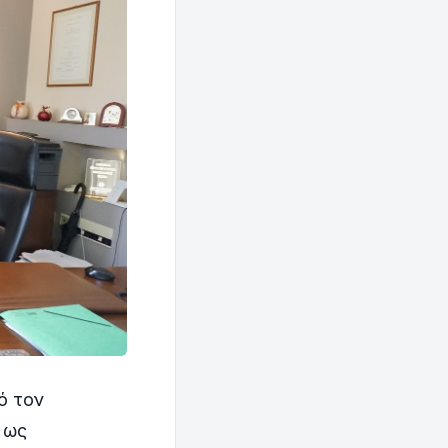
ό τον
 ως