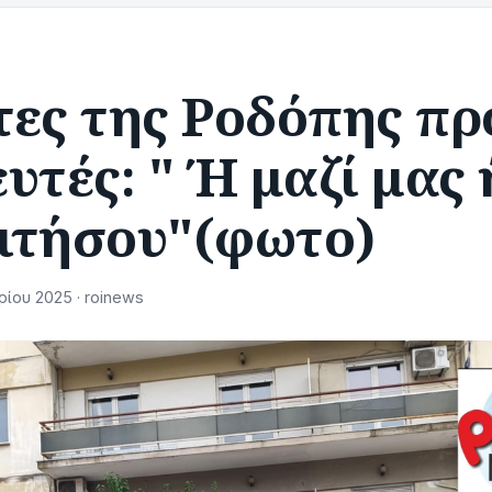
τες της Ροδόπης πρ
υτές: " Ή μαζί μας 
ιτήσου"(φωτο)
ίου 2025 · roinews