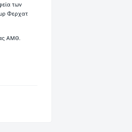
φεία των
ουρ Φερχατ
ιας ΑΜΘ.