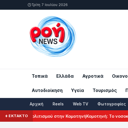
Τρίτη 7 Ιουλίου 2026
Τοπικά
Ελλάδα
Αγροτικά
Οικονο
Αυτοδιοίκηση
Υγεία
Τουρισμός
Αρχική
Reels
Web TV
Φωτογραφίες
ρμενικού Πολιτισμού στην Κομοτηνή
Κομοτηνή: Το νοσοκομείο
ΕΚΤΑΚΤΟ