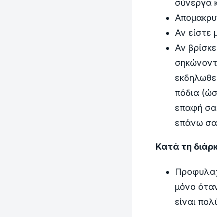
σύνεργα 
Απομακρυν
Αν είστε
Αν βρίσκε
σηκώνοντα
εκδηλωθεί
πόδια (ώσ
επαφή σα
επάνω σα
Κατά τη διάρ
Προφυλαχ
μόνο όταν
είναι πολ