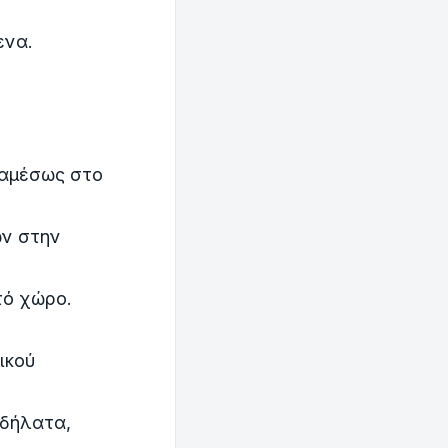
ενα.
 αμέσως στο
ων στην
τό χώρο.
ικού
οδήλατα,