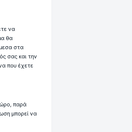
ετε να
μα θα
άμεσα στα
ός σας και την
να που έχετε
ώρο, παρά
τωση μπορεί να