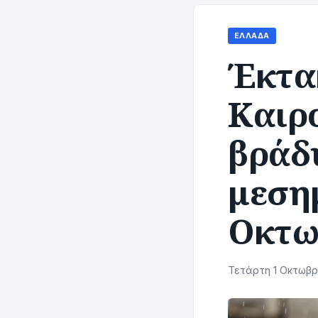
ΕΛΛΆΔΑ
Έκτα
Καιρο
βράδυ
μεση
Οκτω
Τετάρτη 1 Οκτωβρί