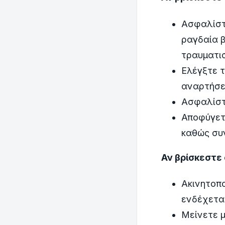
Ασφαλίστε
ραγδαία 
τραυματι
Ελέγξτε 
αναρτήσε
Ασφαλίστε
Αποφύγετε
καθώς συ
Αν βρίσκεστε
Ακινητοπο
ενδέχετα
Μείνετε 