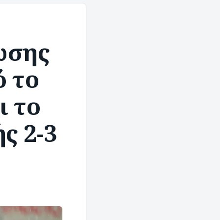
ωσης
ό το
ι το
ς 2-3