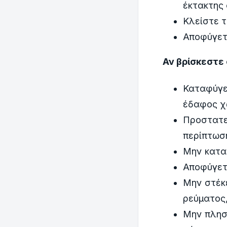
έκτακτης 
Κλείστε τ
Αποφύγετ
Αν βρίσκεστε
Καταφύγετ
έδαφος χ
Προστατε
περίπτωση
Μην κατα
Αποφύγετ
Μην στέκ
ρεύματος,
Μην πλησι