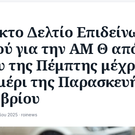
κτο Δελτίο Επιδείν
ύ για την ΑΜ Θ απ
 της Πέμπτης μέχρ
μέρι της Παρασκευή
βρίου
ου 2025 · roinews