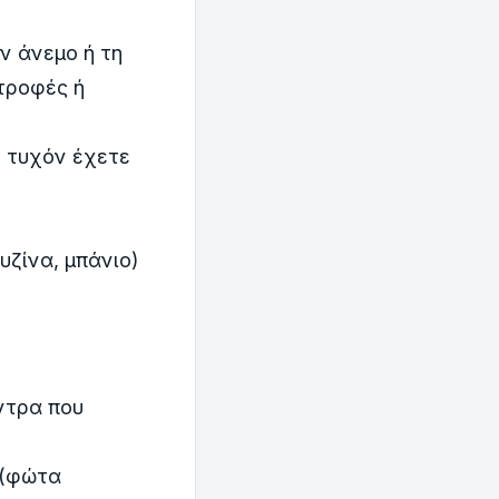
ν άνεμο ή τη
τροφές ή
υ τυχόν έχετε
υζίνα, μπάνιο)
ντρα που
 (φώτα