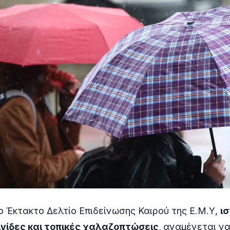
 Έκτακτο Δελτίο Επιδείνωσης Καιρού της Ε.Μ.Υ,
ι
ιγίδες και τοπικές χαλαζοπτώσεις,
αναμένεται να