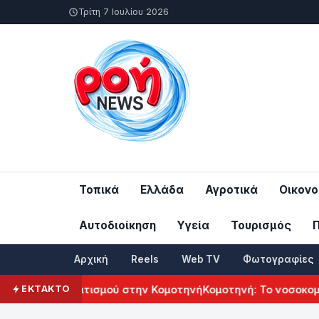
Τρίτη 7 Ιουλίου 2026
Τοπικά
Ελλάδα
Αγροτικά
Οικονο
Αυτοδιοίκηση
Υγεία
Τουρισμός
Αρχική
Reels
Web TV
Φωτογραφίες
κού Πολιτισμού στην Κομοτηνή
Κομοτηνή: Το νοσοκομείο του 
ΕΚΤΑΚΤΟ