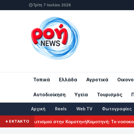
Τρίτη 7 Ιουλίου 2026
Τοπικά
Ελλάδα
Αγροτικά
Οικονο
Αυτοδιοίκηση
Υγεία
Τουρισμός
Αρχική
Reels
Web TV
Φωτογραφίες
ενικού Πολιτισμού στην Κομοτηνή
Κομοτηνή: Το νοσοκομείο 
ΕΚΤΑΚΤΟ