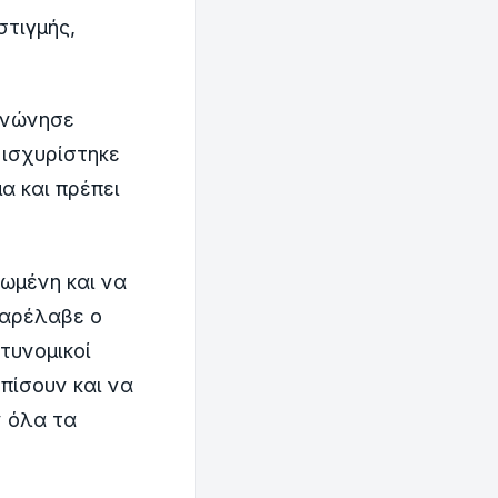
στιγμής,
ινώνησε
 ισχυρίστηκε
α και πρέπει
ωμένη και να
παρέλαβε ο
τυνομικοί
πίσουν και να
 όλα τα