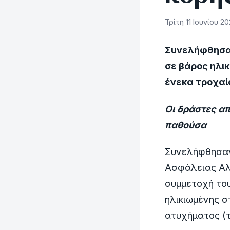
Τρίτη 11 Ιουνίου 20
Συνελήφθησαν
σε βάρος ηλι
ένεκα τροχα
Οι δράστες α
παθούσα
Συνελήφθησαν,
Ασφάλειας Αλε
συμμετοχή του
ηλικιωμένης σ
ατυχήματος (