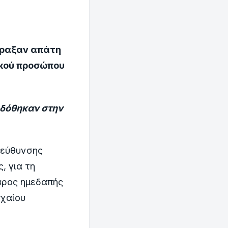
πραξαν απάτη
ικού προσώπου
οδόθηκαν στην
ιεύθυνσης
, για τη
άρος ημεδαπής
οχαίου