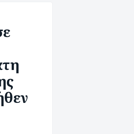
σε
άτη
ης
ήθεν