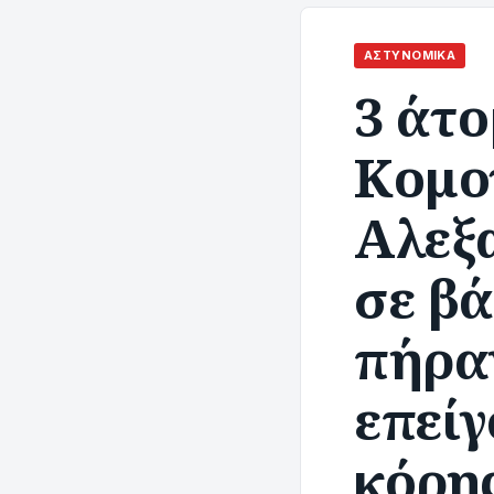
ΑΣΤΥΝΟΜΙΚΆ
3 άτ
Κομο
Αλεξ
σε βά
πήραν
επείγ
κόρη