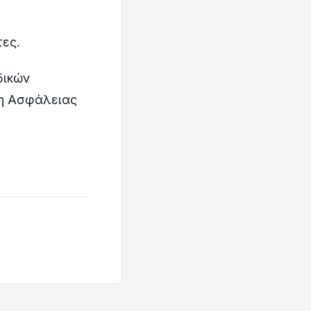
τες.
δικών
ση Ασφάλειας