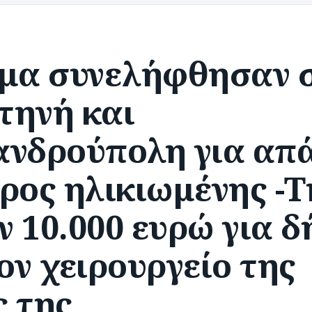
ομα συνελήφθησαν 
τηνή και
ανδρούπολη για απ
ρος ηλικιωμένης -Τ
 10.000 ευρώ για δ
ον χειρουργείο της
ς της