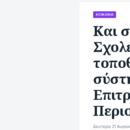
ΚΟΙΝΩΝΊΑ
Και σ
Σχολ
τοπο
σύστ
Επιτ
Περι
Δευτέρα 21 Αυγούσ