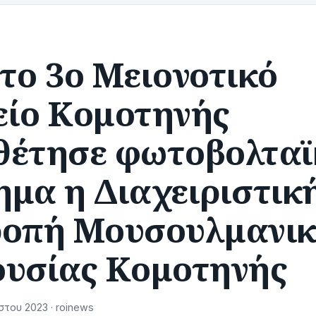
το 3ο Μειονοτικό
είο Κομοτηνής
θέτησε φωτοβολταϊ
ημα η Διαχειριστικ
ροπή Μουσουλμανι
ουσίας Κομοτηνής
του 2023 · roinews