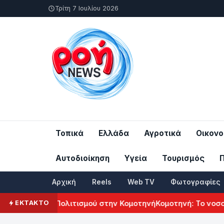
Τρίτη 7 Ιουλίου 2026
Τοπικά
Ελλάδα
Αγροτικά
Οικονο
Αυτοδιοίκηση
Υγεία
Τουρισμός
Αρχική
Reels
Web TV
Φωτογραφίες
λ Αρμενικού Πολιτισμού στην Κομοτηνή
Κομοτηνή: Το νοσοκο
ΕΚΤΑΚΤΟ