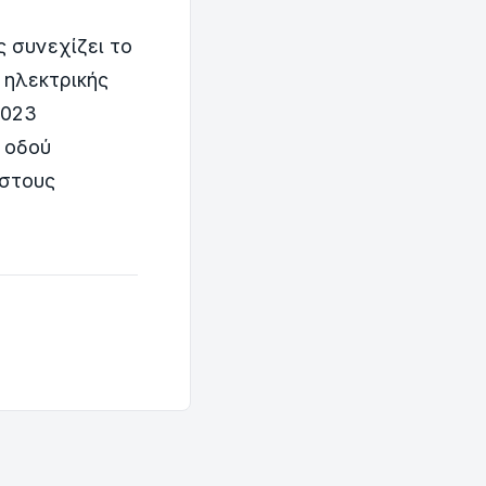
 συνεχίζει το
ηλεκτρικής
2023
 οδού
όστους