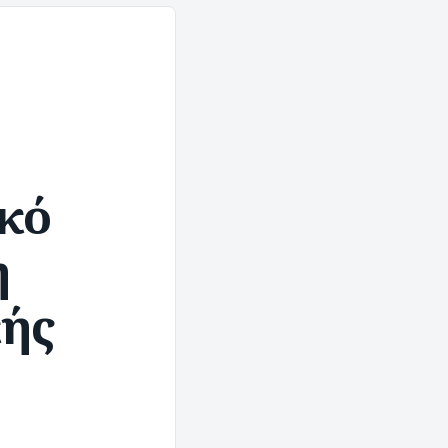
κό
ή
κής